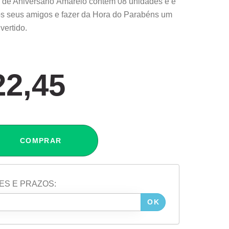
de Aniversário Amarelo contém 08 unidades e é
 os seus amigos e fazer da Hora do Parabéns um
vertido.
22,45
COMPRAR
ES E PRAZOS:
OK