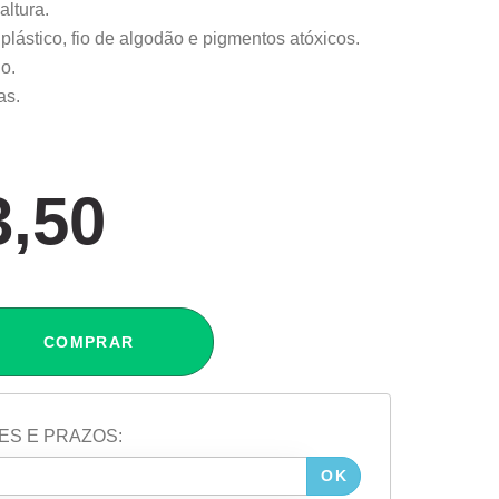
ltura.
plástico, fio de algodão e pigmentos atóxicos.
o.
as.
3,50
COMPRAR
ES E PRAZOS:
OK