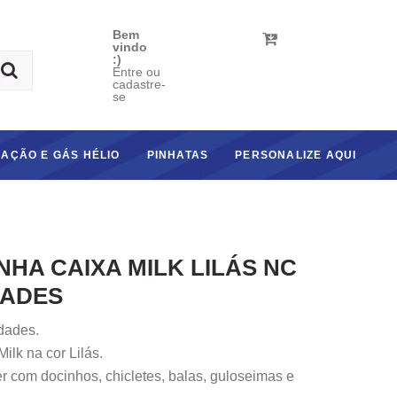
Bem
vindo
:)
Entre ou
cadastre-
se
AÇÃO E GÁS HÉLIO
PINHATAS
PERSONALIZE AQUI
HA CAIXA MILK LILÁS NC
DADES
dades.
ilk na cor Lilás.
er com docinhos, chicletes, balas, guloseimas e